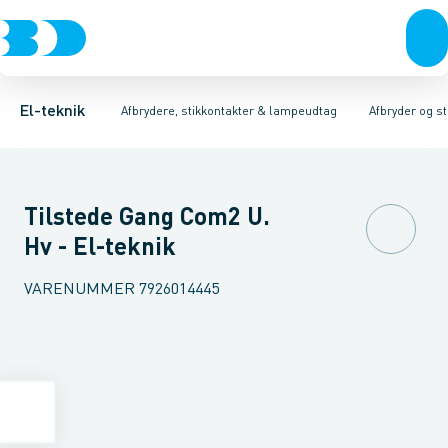
Afbrydere, stikkontakter & lampeudtag
Afbryder og stikdåsemateriel
Afbryder og stikkontakt kombination
Installationsafbryder
Forgreningsmateriel
Ude
K
El-teknik
Afbrydere, stikkontakter & lampeudtag
Afbryder og s
Tilstede Gang Com2 U.
Hv - El-teknik
VARENUMMER
7926014445