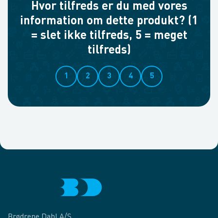
Hvor tilfreds er du med vores
information om dette produkt? (1
= slet ikke tilfreds, 5 = meget
tilfreds)
1
2
3
4
5
Brødrene Dahl A/S