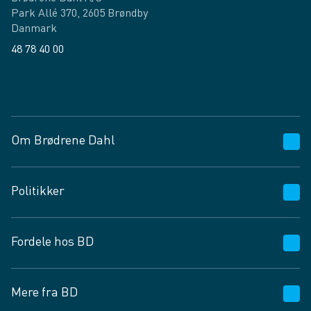
Park Allé 370, 2605 Brøndby
Danmark
48 78 40 00
Facebook
LinkedIn
Om Brødrene Dahl
Kundeservice
Politikker
Vagttelefon 30 10 89 89
Spørgsmål og svar
Salgs- og leveringsbetingelser
Fordele hos BD
Job og karriere
Privatlivspolitik
Fødevarekontrolrapport
Cookies
24/7
Mere fra BD
Vilkår og betingelser
BD app