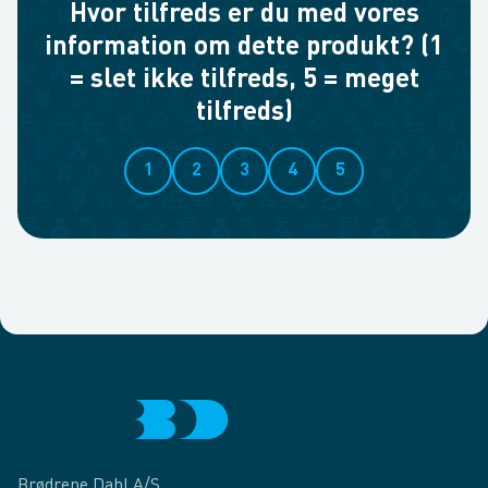
Hvor tilfreds er du med vores
information om dette produkt? (1
= slet ikke tilfreds, 5 = meget
tilfreds)
1
2
3
4
5
Brødrene Dahl A/S