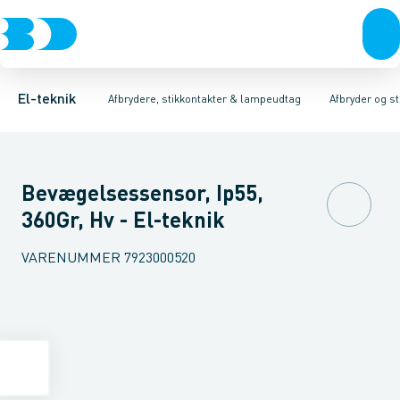
Afbrydere, stikkontakter & lampeudtag
Afbryder og stikdåsemateriel
Afbryder og stikkontakt kombination
Installationsafbryder
Forgreningsmateriel
Ude
K
El-teknik
Afbrydere, stikkontakter & lampeudtag
Afbryder og s
Bevægelsessensor, Ip55,
360Gr, Hv - El-teknik
VARENUMMER
7923000520