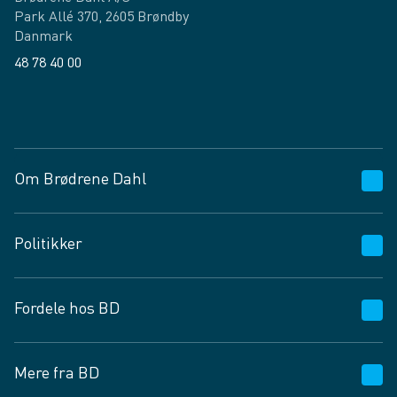
Park Allé 370, 2605 Brøndby
Danmark
48 78 40 00
Facebook
LinkedIn
Om Brødrene Dahl
Kundeservice
Politikker
Vagttelefon 30 10 89 89
Spørgsmål og svar
Salgs- og leveringsbetingelser
Fordele hos BD
Job og karriere
Privatlivspolitik
Fødevarekontrolrapport
Cookies
24/7
Mere fra BD
Vilkår og betingelser
BD app