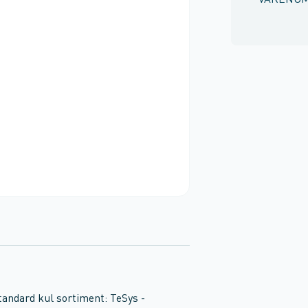
VARENU
tandard kul sortiment: TeSys -