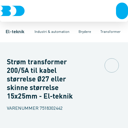
Afbrydere, stikkontakter & lampeudtag
Industristiksystemer
Motorbetjening for effektafbryder
Frekvensomformere og softstartere
Ombygningssæt til effektaf
Forgreningsmateriel
DIN
K
El-teknik
Industri & automation
Brydere
Transformer
Strøm transformer
200/5A til kabel
størrelse Ø27 eller
skinne størrelse
15x25mm - El-teknik
VARENUMMER
7518302442