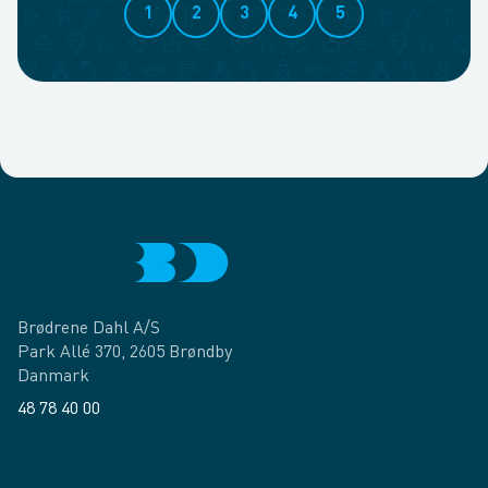
1
2
3
4
5
Brødrene Dahl A/S
Park Allé 370, 2605 Brøndby
Danmark
48 78 40 00