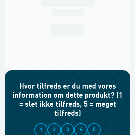
Hvor tilfreds er du med vores
information om dette produkt? (1
= slet ikke tilfreds, 5 = meget
tilfreds)
1
2
3
4
5