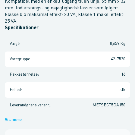
Kompatibel med en enkelt udgang til en linje: 65 mm x 32
mm. Indlæsnings- og nøjagtighedsklasser som følger:
klasse 0,5 maksimal effekt: 20 VA, klasse 1 maks. effekt:
25 VA.
Specifikationer
Vægt
:
0,659 Kg
Varegruppe
:
42-7520
Pakkestørrelse
:
16
Enhed
:
stk
Leverandørens varenr.
:
METSECT5DA150
Vis mere