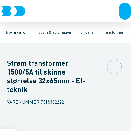
Afbrydere, stikkontakter & lampeudtag
Industristiksystemer
Motorbetjening for effektafbryder
Frekvensomformere og softstartere
Ombygningssæt til effektaf
Forgreningsmateriel
DIN
K
El-teknik
Industri & automation
Brydere
Transformer
Strøm transformer
1500/5A til skinne
størrelse 32x65mm - El-
teknik
VARENUMMER
7518302222