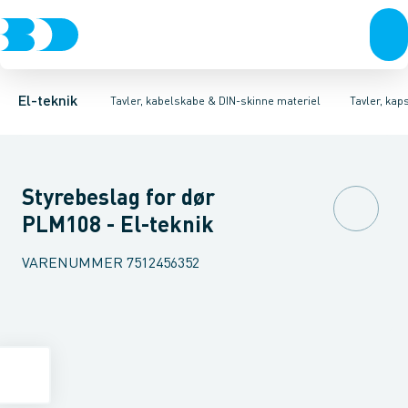
Afbrydere, stikkontakter & lampeudtag
Tavler, kapsling og rackskabe
Ventilationsplade (indkapsling/skab)
Fordelings-/byggepladstavler
Dækplade / mærkeplade 
Forgreningsmateriel
Ek
K
El-teknik
Tavler, kabelskabe & DIN-skinne materiel
Tavler, kap
Styrebeslag for dør
PLM108 - El-teknik
VARENUMMER
7512456352