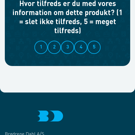
Hvor tilfreds er du med vores
information om dette produkt? (1
= slet ikke tilfreds, 5 = meget
tilfreds)
1
2
3
4
5
Brødrene Dahl A/S