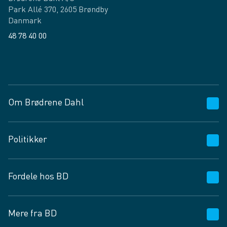
Park Allé 370, 2605 Brøndby
Danmark
48 78 40 00
Facebook
LinkedIn
Om Brødrene Dahl
Kundeservice
Politikker
Vagttelefon 30 10 89 89
Spørgsmål og svar
Salgs- og leveringsbetingelser
Fordele hos BD
Job og karriere
Privatlivspolitik
Fødevarekontrolrapport
Cookies
24/7
Mere fra BD
Vilkår og betingelser
BD app