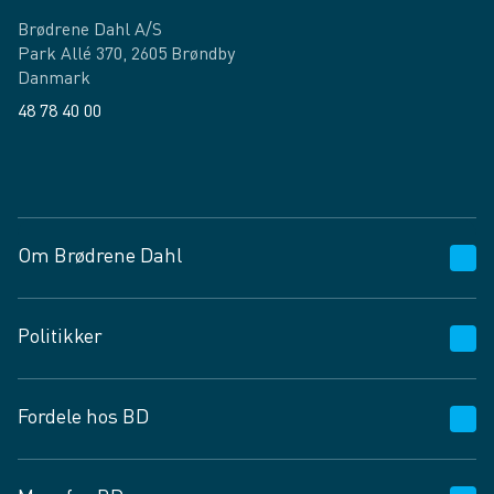
Brødrene Dahl A/S
Park Allé 370, 2605 Brøndby
Danmark
48 78 40 00
Facebook
LinkedIn
Om Brødrene Dahl
Kundeservice
Politikker
Vagttelefon 30 10 89 89
Spørgsmål og svar
Salgs- og leveringsbetingelser
Fordele hos BD
Job og karriere
Privatlivspolitik
Fødevarekontrolrapport
Cookies
24/7