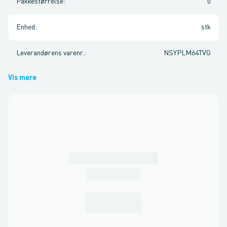
Pakkestørrelse
:
0
Enhed
:
stk
Leverandørens varenr.
:
NSYPLM64TVG
Vis mere