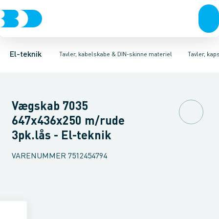
Afbrydere, stikkontakter & lampeudtag
Tavler, kapsling og rackskabe
Ventilationsplade (indkapsling/skab)
Fordelings-/byggepladstavler
Dækplade / mærkeplade 
Forgreningsmateriel
Ek
K
El-teknik
Tavler, kabelskabe & DIN-skinne materiel
Tavler, kap
Vægskab 7035
647x436x250 m/rude
3pk.lås - El-teknik
VARENUMMER
7512454794