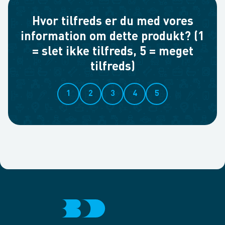
Hvor tilfreds er du med vores
information om dette produkt? (1
= slet ikke tilfreds, 5 = meget
tilfreds)
1
2
3
4
5