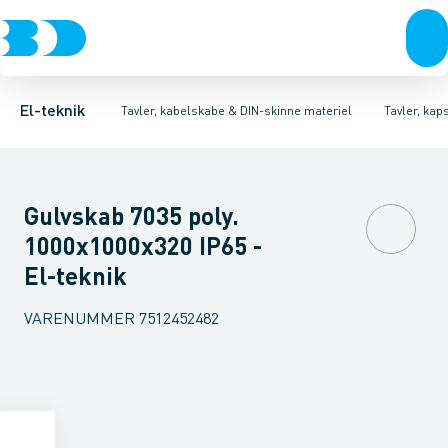
Afbrydere, stikkontakter & lampeudtag
Tavler, kapsling og rackskabe
Ventilationsplade (indkapsling/skab)
Fordelings-/byggepladstavler
Dækplade / mærkeplade 
Forgreningsmateriel
Ek
K
El-teknik
Tavler, kabelskabe & DIN-skinne materiel
Tavler, kap
Gulvskab 7035 poly.
1000x1000x320 IP65 -
El-teknik
VARENUMMER
7512452482