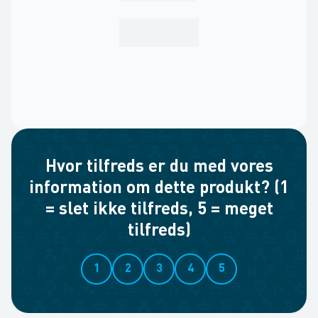
Hvor tilfreds er du med vores
information om dette produkt? (1
= slet ikke tilfreds, 5 = meget
tilfreds)
1
2
3
4
5