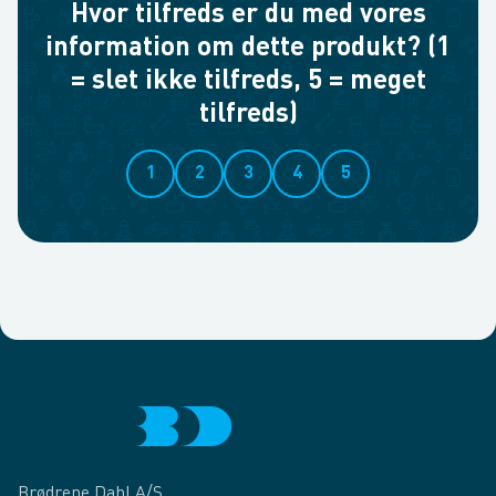
Hvor tilfreds er du med vores
information om dette produkt? (1
= slet ikke tilfreds, 5 = meget
tilfreds)
1
2
3
4
5
Brødrene Dahl A/S