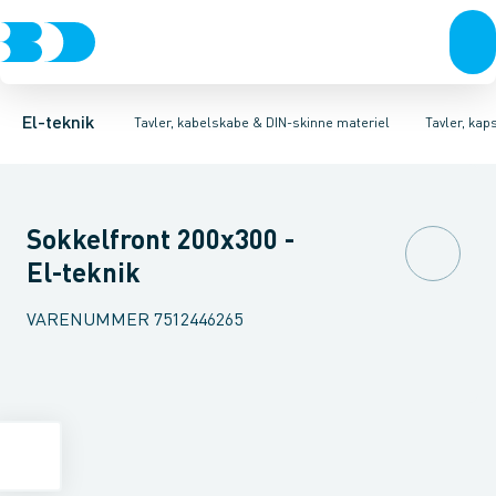
Afbrydere, stikkontakter & lampeudtag
Tavler, kapsling og rackskabe
Ventilationsplade (indkapsling/skab)
Fordelings-/byggepladstavler
Dækplade / mærkeplade 
Forgreningsmateriel
Ek
K
El-teknik
Tavler, kabelskabe & DIN-skinne materiel
Tavler, kap
Sokkelfront 200x300 -
El-teknik
VARENUMMER
7512446265