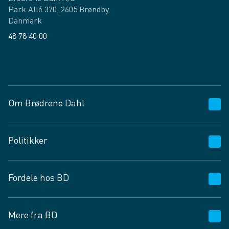
Park Allé 370, 2605 Brøndby
Danmark
48 78 40 00
Facebook
LinkedIn
Om Brødrene Dahl
Kundeservice
Politikker
Vagttelefon 30 10 89 89
Spørgsmål og svar
Salgs- og leveringsbetingelser
Fordele hos BD
Job og karriere
Privatlivspolitik
Fødevarekontrolrapport
Cookies
24/7
Mere fra BD
Vilkår og betingelser
BD app