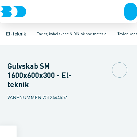
Afbrydere, stikkontakter & lampeudtag
Tavler, kapsling og rackskabe
Ventilationsplade (indkapsling/skab)
Fordelings-/byggepladstavler
Dækplade / mærkeplade 
Forgreningsmateriel
Ek
K
El-teknik
Tavler, kabelskabe & DIN-skinne materiel
Tavler, kap
Gulvskab SM
1600x600x300 - El-
teknik
VARENUMMER
7512444652