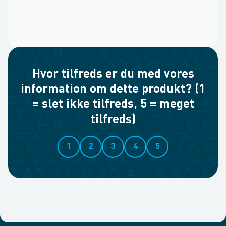
Hvor tilfreds er du med vores
information om dette produkt? (1
= slet ikke tilfreds, 5 = meget
tilfreds)
1
2
3
4
5