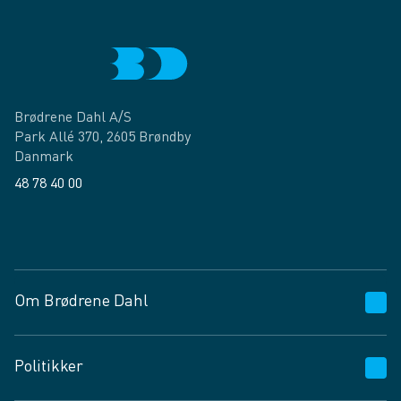
Brødrene Dahl A/S
Park Allé 370, 2605 Brøndby
Danmark
48 78 40 00
Facebook
LinkedIn
Om Brødrene Dahl
Kundeservice
Politikker
Vagttelefon 30 10 89 89