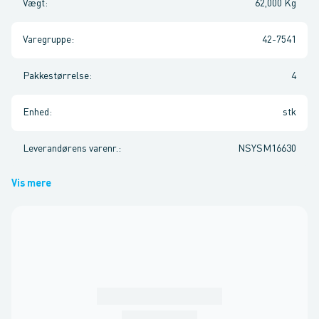
Vægt
:
62,000 Kg
Varegruppe
:
42-7541
Pakkestørrelse
:
4
Enhed
:
stk
Leverandørens varenr.
:
NSYSM16630
Vis mere