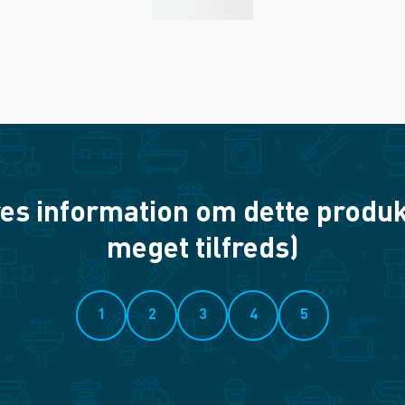
es information om dette produkt? 
meget tilfreds)
1
2
3
4
5