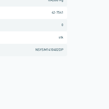
104,000 Kg
42-7541
0
stk
NSYSM1410402DP