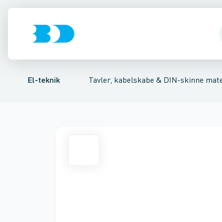
Afbrydere, stikkontakter & lampeudtag
Tavler, kapsling og rackskabe
Ventilationsplade (indkapsling/skab)
Fordelings-/byggepladstav
Dækplade / mærkepl
Forgreningsmate
El-teknik
Tavler, kabelskabe & DIN-skinne mate