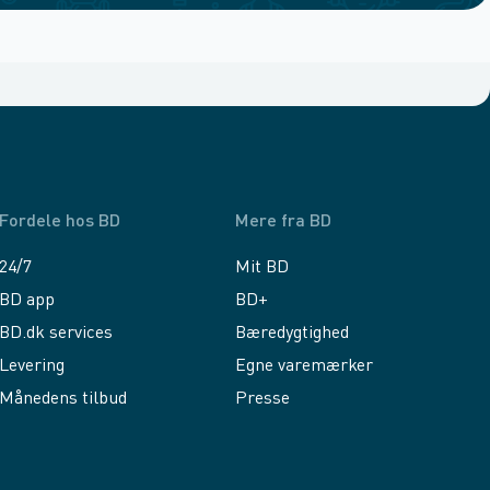
Fordele hos BD
Mere fra BD
24/7
Mit BD
BD app
BD+
BD.dk services
Bæredygtighed
Levering
Egne varemærker
Månedens tilbud
Presse