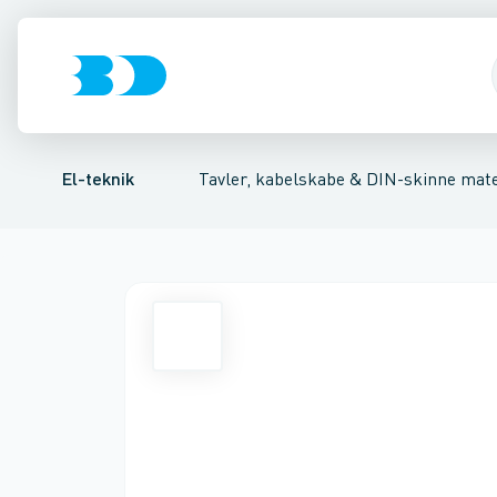
Afbrydere, stikkontakter & lampeudtag
Tavler, kapsling og rackskabe
Ventilationsplade (indkapsling/skab)
Fordelings-/byggepladstav
Dækplade / mærkepl
Forgreningsmate
El-teknik
Tavler, kabelskabe & DIN-skinne mate