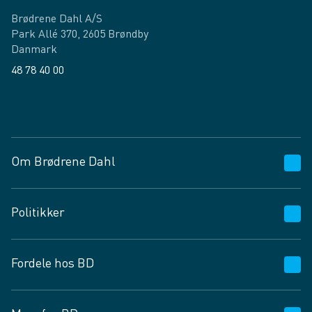
Brødrene Dahl A/S
Park Allé 370, 2605 Brøndby
Danmark
48 78 40 00
Facebook
LinkedIn
Om Brødrene Dahl
Kundeservice
Politikker
Vagttelefon 30 10 89 89
Spørgsmål og svar
Salgs- og leveringsbetingelser
Fordele hos BD
Job og karriere
Privatlivspolitik
Fødevarekontrolrapport
Cookies
24/7