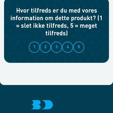
Hvor tilfreds er du med vores
information om dette produkt? (1
= slet ikke tilfreds, 5 = meget
tilfreds)
1
2
3
4
5