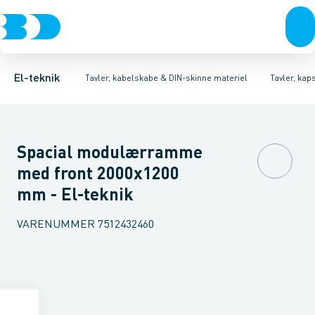
Afbrydere, stikkontakter & lampeudtag
Tavler, kapsling og rackskabe
Ventilationsplade (indkapsling/skab)
Fordelings-/byggepladstavler
Dækplade / mærkeplade 
Forgreningsmateriel
Ek
K
El-teknik
Tavler, kabelskabe & DIN-skinne materiel
Tavler, kap
Spacial modulærramme
med front 2000x1200
mm - El-teknik
VARENUMMER
7512432460