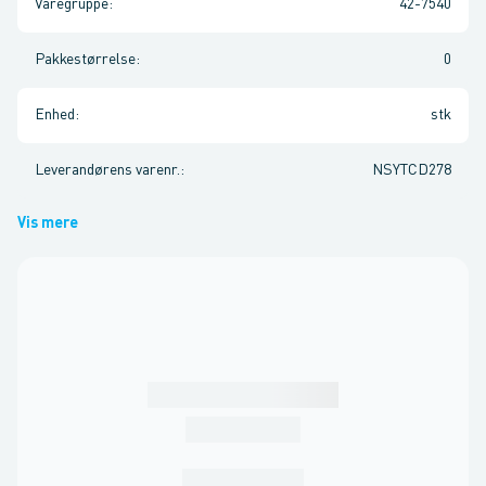
Varegruppe
:
42-7540
Pakkestørrelse
:
0
Enhed
:
stk
Leverandørens varenr.
:
NSYTCD278
Vis mere