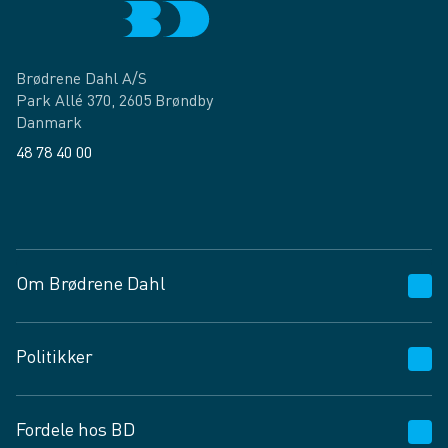
Brødrene Dahl A/S
Park Allé 370, 2605 Brøndby
Danmark
48 78 40 00
Facebook
LinkedIn
Om Brødrene Dahl
Kundeservice
Politikker
Vagttelefon 30 10 89 89
Spørgsmål og svar
Salgs- og leveringsbetingelser
Fordele hos BD
Job og karriere
Privatlivspolitik