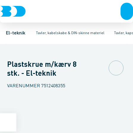
Afbrydere, stikkontakter & lampeudtag
Tavler, kapsling og rackskabe
Ventilationsplade (indkapsling/skab)
Fordelings-/byggepladstavler
Dækplade / mærkeplade 
Forgreningsmateriel
Ek
K
El-teknik
Tavler, kabelskabe & DIN-skinne materiel
Tavler, kap
Plastskrue m/kærv 8
stk. - El-teknik
VARENUMMER
7512408355