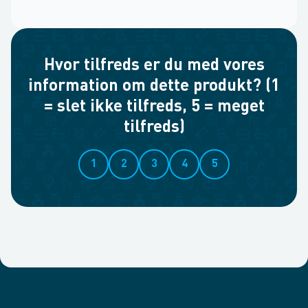
Hvor tilfreds er du med vores
information om dette produkt? (1
= slet ikke tilfreds, 5 = meget
tilfreds)
1
2
3
4
5