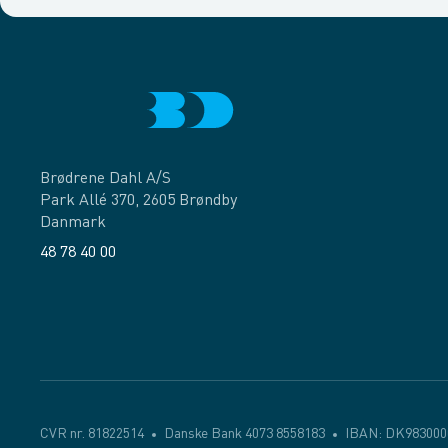
Brødrene Dahl A/S
Park Allé 370, 2605 Brøndby
Danmark
48 78 40 00
Facebook
LinkedIn
CVR nr. 81822514
Danske Bank 4073 8558183
IBAN: DK983000