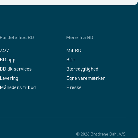
Fordele hos BD
Mere fra BD
24/7
Mit BD
BD app
BD+
BD.dk services
Bæredygtighed
Levering
Egne varemærker
Månedens tilbud
Presse
© 2026 Brødrene Dahl A/S