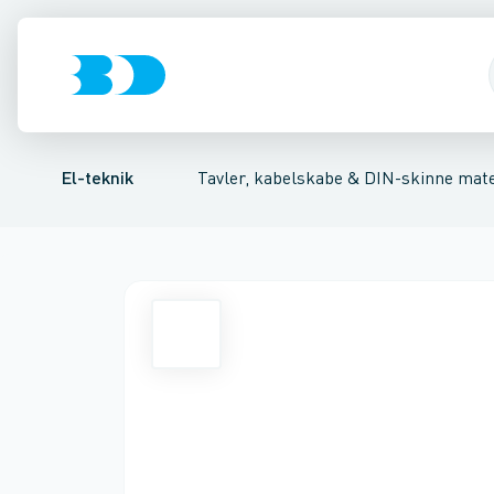
Afbrydere, stikkontakter & lampeudtag
Tavler, kapsling og rackskabe
Ventilationsplade (indkapsling/skab)
Fordelings-/byggepladstav
Dækplade / mærkepl
Forgreningsmate
El-teknik
Tavler, kabelskabe & DIN-skinne mate