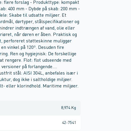
: flere forslag - Produkttype: kompakt
skab: 400 mm - Dybde på skab: 200 mm -
ele: Skabe til udsatte miljøer. Et
dmål, dørtyper, stålspecifikationer og
indrer indtrængen af vand, olie eller
riøret, når døren er åben. Praktisk og
t, perforeret støtteskinne muliggør
 en vinkel på 120º. Desuden fire
ng. Ren og hygiejnisk: De forskellige
 at rengøre. Flot: flot udseende med
 versioner på forlangende....
stfrit stål: AISI 304L, anbefales især i
ktur, dog ikke i saltholdige miljøer.
lt- eller klorindhold. Maritime miljøer.
8,974 Kg
42-7541