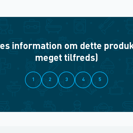
es information om dette produkt? 
meget tilfreds)
1
2
3
4
5