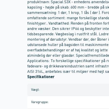
produktnavn: Spacial S3X - enhedens anvendelse
kapsling - højde på skab: 600 mm - bredde på 
sammensætning: 1 dør, 1 krop, 1 lås ( dør ). Ford
omfattende sortiment: mange forskellige standar
finishtyper.. Vandtæthed: Renden på fronten forh
andre væsker. Den sikrer IP66 og beskytter inte
tidsbesparende: Vægbeslag i rustfrit stål. Lodre
montering af dørudstyr. Vendbar dør, der åbner i
udstansede huller på bagsiden til maskinmonteri
overfladebehandlinger er af høj kvalitet og lette
almindelig dør eller glasdør. Specialfremstillede
Applications: To forskellige specifikationer på ru
fødevare- og drikkevareindustrien samt infrastru
AISI 316L, anbefales især til miljøer med højt sa
Specifikationer
Vægt
:
Varegruppe
: