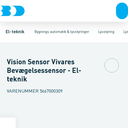
Afbrydere, stikkontakter & lampeudtag
Lysstyring
Forkobling
Lysstyringskomponent
LED-styring
Forgreningsmateriel
Glimtænder
Spe
K
El-teknik
Bygnings automatik & lysstyringer
Lysstyring
Ly
Vision Sensor Vivares
Bevægelsessensor - El-
teknik
VARENUMMER
5667000309