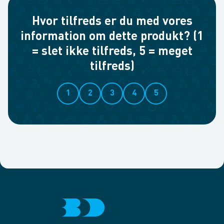
Hvor tilfreds er du med vores
information om dette produkt? (1
= slet ikke tilfreds, 5 = meget
tilfreds)
1
2
3
4
5