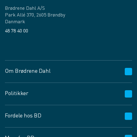
Brødrene Dahl A/S
Park Allé 370, 2605 Brøndby
Danmark
48 78 40 00
Facebook
LinkedIn
Om Brødrene Dahl
Kundeservice
Politikker
Vagttelefon 30 10 89 89
Spørgsmål og svar
Salgs- og leveringsbetingelser
Fordele hos BD
Job og karriere
Privatlivspolitik
Fødevarekontrolrapport
Cookies
24/7