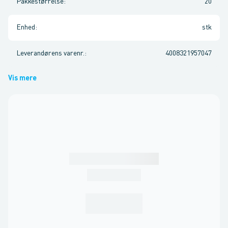
Pakkestørrelse
:
20
Enhed
:
stk
Leverandørens varenr.
:
4008321957047
Vis mere