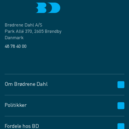
Brødrene Dahl A/S
Park Allé 370, 2605 Brøndby
Danmark
48 78 40 00
Facebook
LinkedIn
Om Brødrene Dahl
Kundeservice
Politikker
Vagttelefon 30 10 89 89
Spørgsmål og svar
Salgs- og leveringsbetingelser
Fordele hos BD
Job og karriere