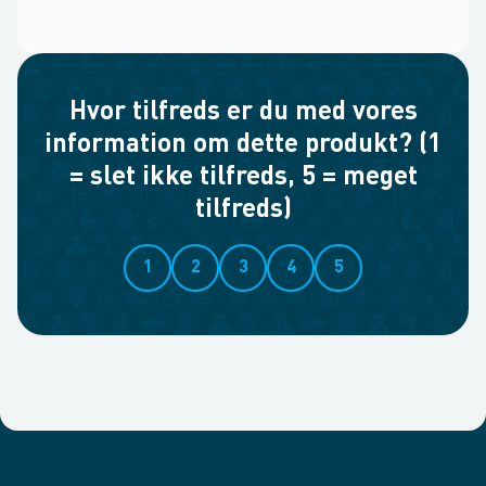
Hvor tilfreds er du med vores
information om dette produkt? (1
= slet ikke tilfreds, 5 = meget
tilfreds)
1
2
3
4
5