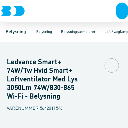
Belysning
Lyskilder
Pendler
Industriarmatur og halbelysning
Belysningsarmaturer
Lysstyring
Armaturer for vej og
Tilbehør til belysni
Belysning
Belysning
Belysningsarmaturer
Loft / væglam
Ledvance Smart+
74W/Tw Hvid Smart+
Loftventilator Med Lys
3050Lm 74W/830-865
Wi-Fi - Belysning
VARENUMMER
5642011546