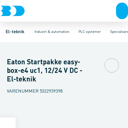
Afbrydere, stikkontakter & lampeudtag
Industristiksystemer
Distribueret I/O - analog/digital modul
Frekvensomformere og softstartere
PLC strømforsyning
Forgreningsmateriel
DIN
Di
K
El-teknik
Industri & automation
PLC systemer
Specialvare
Eaton Startpakke easy-
box-e4 uc1, 12/24 V DC -
El-teknik
VARENUMMER
5322939398