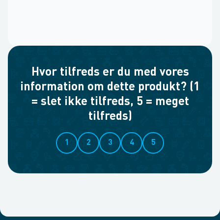
Hvor tilfreds er du med vores
information om dette produkt? (1
= slet ikke tilfreds, 5 = meget
tilfreds)
1
2
3
4
5