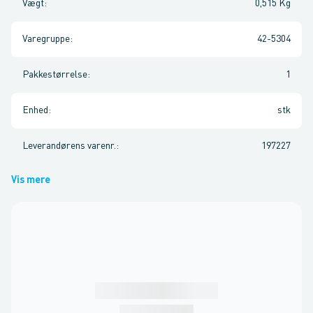
Vægt
:
0,515 Kg
Varegruppe
:
42-5304
Pakkestørrelse
:
1
Enhed
:
stk
Leverandørens varenr.
:
197227
Vis mere