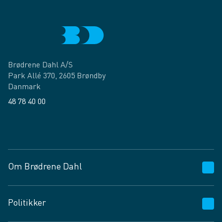
Brødrene Dahl A/S
Park Allé 370, 2605 Brøndby
Danmark
48 78 40 00
Facebook
LinkedIn
Om Brødrene Dahl
Kundeservice
Politikker
Vagttelefon 30 10 89 89