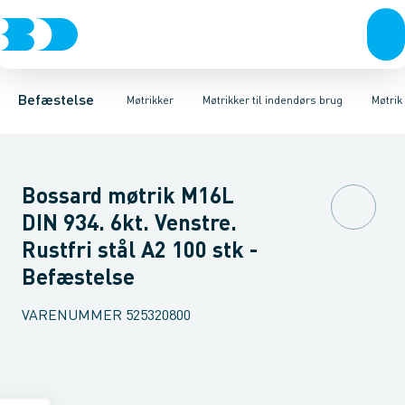
Bolte & sætskruer
Møtrikker til udendørs brug
Møtrik 6-kant Sort
Møtrikker
Møtrik 6-kant Elgalvaniseret FZB
Møtrikker til indendørs brug
Skiver
Skruer
Søm & dykkere
Møtrik 6
Låse
Gev
Befæstelse
Møtrikker
Møtrikker til indendørs brug
Møtrik
Bossard møtrik M16L
DIN 934. 6kt. Venstre.
Rustfri stål A2 100 stk -
Befæstelse
VARENUMMER
525320800