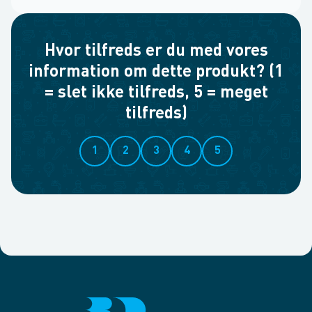
Hvor tilfreds er du med vores
information om dette produkt? (1
= slet ikke tilfreds, 5 = meget
tilfreds)
1
2
3
4
5