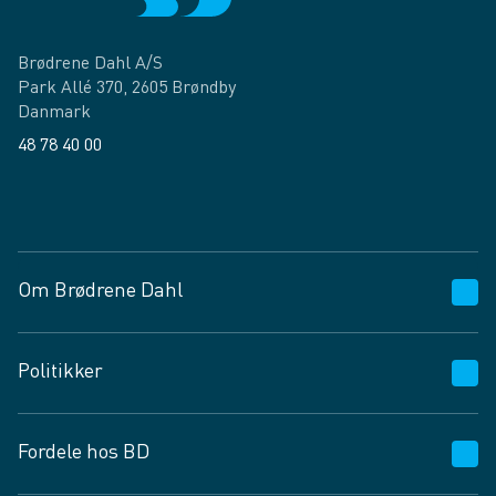
Brødrene Dahl A/S
Park Allé 370, 2605 Brøndby
Danmark
48 78 40 00
Facebook
LinkedIn
Om Brødrene Dahl
Kundeservice
Politikker
Vagttelefon 30 10 89 89
Spørgsmål og svar
Salgs- og leveringsbetingelser
Fordele hos BD
Job og karriere
Privatlivspolitik
Fødevarekontrolrapport