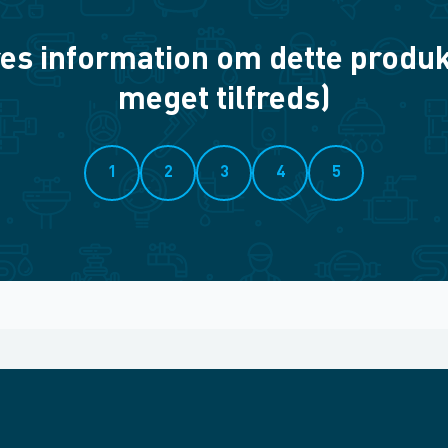
es information om dette produkt? 
meget tilfreds)
1
2
3
4
5