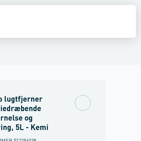
mi
fjerner
Renseservietter, sæbe & håndrens
Grundrens
Rensevæsker
Rengøringstabs
Øvrig kemi
Rengøring til bil
 lugtfjerner
riedræbende
ernelse og
ing, 5L - Kemi