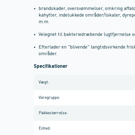
brandskader, oversvømmelser, omkring affald
kahytter, indelukkede områder/lokaler, dyrepe
m.m.
Velegnet til bakteriedræbende lugtfjernelse o
Efterlader en "blivende" langtidsvirkende fri
områder.
Specifikationer
Vægt
:
Varegruppe
:
Pakkestørrelse
:
Enhed
: