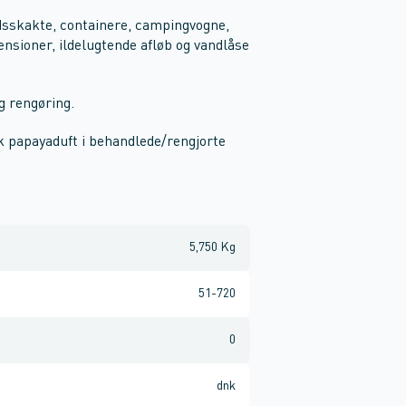
sskakte, containere, campingvogne,
nsioner, ildelugtende afløb og vandlåse
g rengøring.
sk papayaduft i behandlede/rengjorte
5,750 Kg
51-720
0
dnk