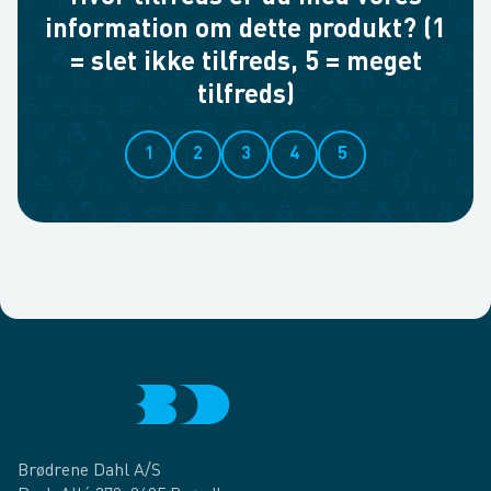
information om dette produkt? (1
= slet ikke tilfreds, 5 = meget
tilfreds)
1
2
3
4
5
Brødrene Dahl A/S