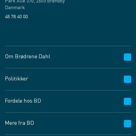
Park Allé 370, 2605 Brøndby
Danmark
48 78 40 00
Facebook
LinkedIn
Om Brødrene Dahl
Kundeservice
Politikker
Vagttelefon 30 10 89 89
Spørgsmål og svar
Salgs- og leveringsbetingelser
Fordele hos BD
Job og karriere
Privatlivspolitik
Fødevarekontrolrapport
Cookies
24/7
Mere fra BD
Vilkår og betingelser
BD app