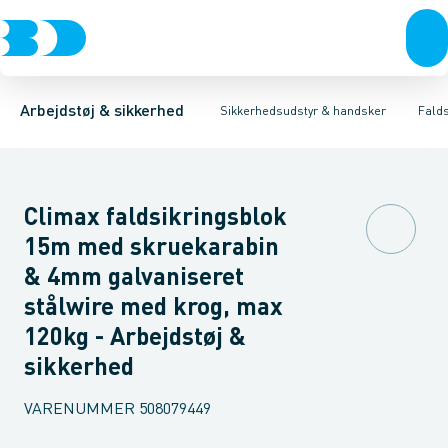
Trøjer & t-shirts
Hovedværn
Faldsikrings sæt
Øjenværn
Bukser
Seler
Høreværn
Reb & Liner
Overtøj & huer
Åndedrætsværn
Forankringer
Undertøj & sokker
Førstehjælps 
Brøndudstyr
Sko
F
Arbejdstøj & sikkerhed
Sikkerhedsudstyr & handsker
Falds
Climax faldsikringsblok
15m med skruekarabin
& 4mm galvaniseret
stålwire med krog, max
120kg - Arbejdstøj &
sikkerhed
VARENUMMER
508079449