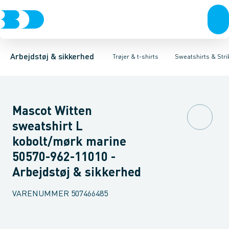
Trøjer & t-shirts
T-shirts
Sweatshirts
Sweatshirts & Striktrøjer
Cardigans
Bukser
Sikkerhedssweatshirt
Overtøj & huer
Hættetrøjer
Undertøj & sokker
Sikkerhedsstrikt
Skjorter
Flamme
Sko
Arbejdstøj & sikkerhed
Trøjer & t-shirts
Sweatshirts & Stri
Mascot Witten
sweatshirt L
kobolt/mørk marine
50570-962-11010 -
Arbejdstøj & sikkerhed
VARENUMMER
507466485