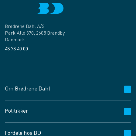
Brødrene Dahl A/S
Park Allé 370, 2605 Brøndby
Danmark
48 78 40 00
Facebook
LinkedIn
Om Brødrene Dahl
Kundeservice
Politikker
Vagttelefon 30 10 89 89
Spørgsmål og svar
Salgs- og leveringsbetingelser
Fordele hos BD
Job og karriere