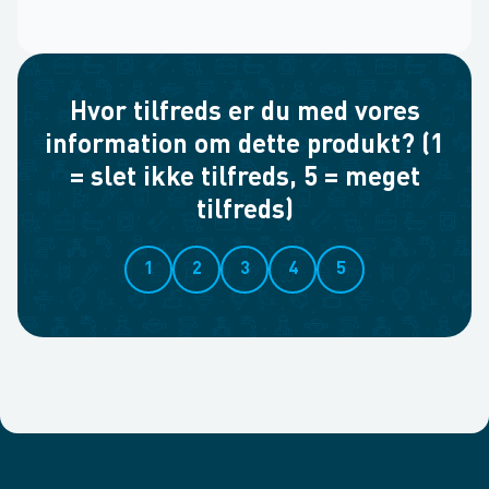
Hvor tilfreds er du med vores
information om dette produkt? (1
= slet ikke tilfreds, 5 = meget
tilfreds)
1
2
3
4
5