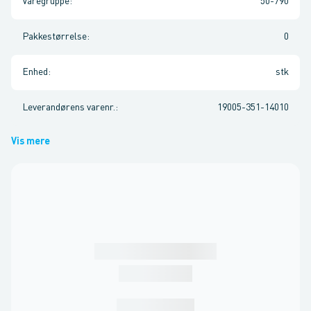
Varegruppe
:
50-790
Pakkestørrelse
:
0
Enhed
:
stk
Leverandørens varenr.
:
19005-351-14010
Vis mere