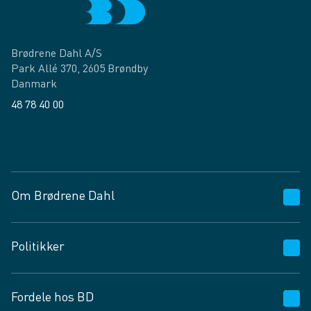
Brødrene Dahl A/S
Park Allé 370, 2605 Brøndby
Danmark
48 78 40 00
Facebook
LinkedIn
Om Brødrene Dahl
Kundeservice
Politikker
Vagttelefon 30 10 89 89
Spørgsmål og svar
Salgs- og leveringsbetingelser
Fordele hos BD
Job og karriere
Privatlivspolitik