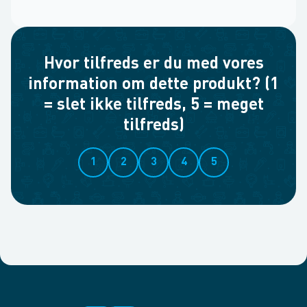
Hvor tilfreds er du med vores
information om dette produkt? (1
= slet ikke tilfreds, 5 = meget
tilfreds)
1
2
3
4
5