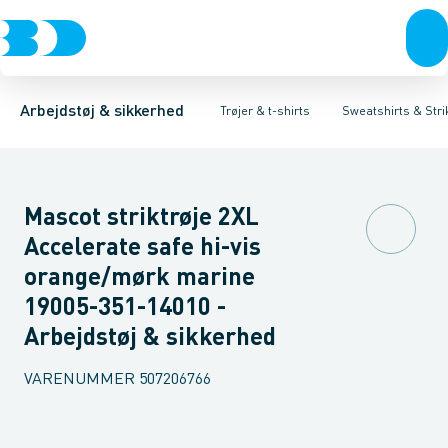
Trøjer & t-shirts
T-shirts
Sweatshirts
Sweatshirts & Striktrøjer
Cardigans
Bukser
Sikkerhedssweatshirt
Overtøj & huer
Hættetrøjer
Undertøj & sokker
Sikkerhedsstrikt
Skjorter
Flamme
Sko
Arbejdstøj & sikkerhed
Trøjer & t-shirts
Sweatshirts & Stri
Mascot striktrøje 2XL
Accelerate safe hi-vis
orange/mørk marine
19005-351-14010 -
Arbejdstøj & sikkerhed
VARENUMMER
507206766