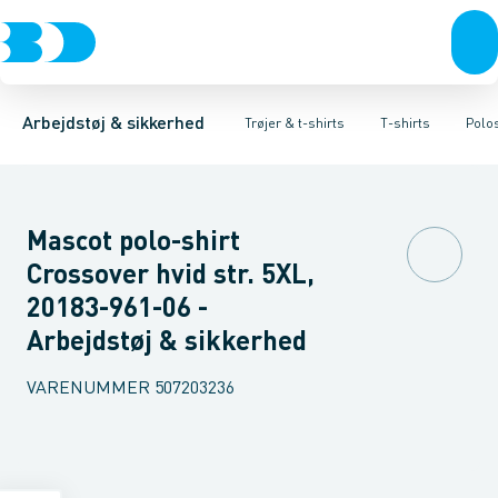
Trøjer & t-shirts
T-shirts
T-shirts med korte ærmer
Sweatshirts & Striktrøjer
Bukser
Overtøj & huer
T-shirts med lange ærmer
Hættetrøjer
Undertøj & sokker
Skjorter
Poloshi
Flamme
Sko
Arbejdstøj & sikkerhed
Trøjer & t-shirts
T-shirts
Polos
Mascot polo-shirt
Crossover hvid str. 5XL,
20183-961-06 -
Arbejdstøj & sikkerhed
VARENUMMER
507203236