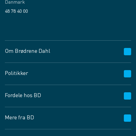
Danmark
48 78 40 00
Facebook
LinkedIn
Om Brødrene Dahl
Kundeservice
Politikker
Vagttelefon 30 10 89 89
Spørgsmål og svar
Salgs- og leveringsbetingelser
Fordele hos BD
Job og karriere
Privatlivspolitik
Fødevarekontrolrapport
Cookies
24/7
Mere fra BD
Vilkår og betingelser
BD app
BD.dk services
Mit BD