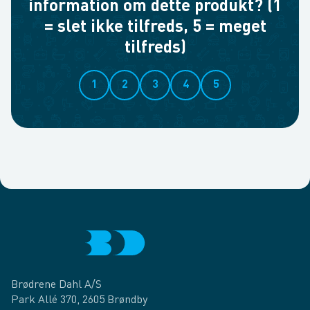
information om dette produkt? (1
= slet ikke tilfreds, 5 = meget
tilfreds)
1
2
3
4
5
Brødrene Dahl A/S
Park Allé 370, 2605 Brøndby