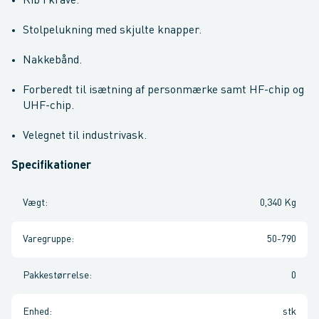
Rib i krave.
Stolpelukning med skjulte knapper.
Nakkebånd.
Forberedt til isætning af personmærke samt HF-chip og
UHF-chip.
Velegnet til industrivask.
Specifikationer
Vægt
:
0,340 Kg
Varegruppe
:
50-790
Pakkestørrelse
:
0
Enhed
:
stk