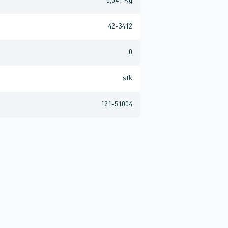
0,041 Kg
42-3412
0
stk
121-51004