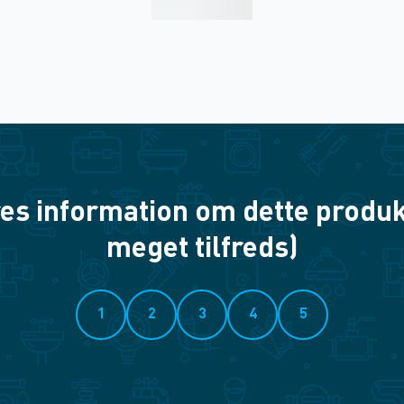
es information om dette produkt? 
meget tilfreds)
1
2
3
4
5