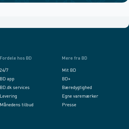
Fordele hos BD
Mere fra BD
24/7
Mit BD
BD app
BD+
BD.dk services
Bæredygtighed
Levering
Egne varemærker
Månedens tilbud
Presse