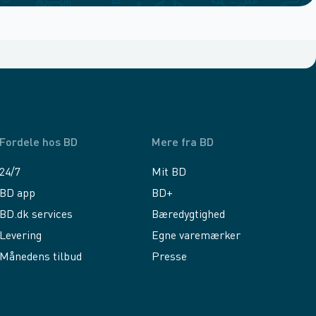
Fordele hos BD
Mere fra BD
24/7
Mit BD
BD app
BD+
BD.dk services
Bæredygtighed
Levering
Egne varemærker
Månedens tilbud
Presse