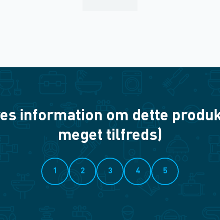
es information om dette produkt? 
meget tilfreds)
1
2
3
4
5