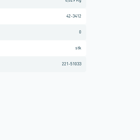
0,029 Kg
42-3412
0
stk
221-51033