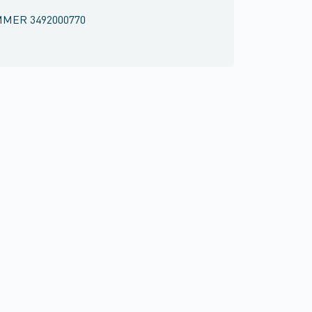
MMER
3492000770