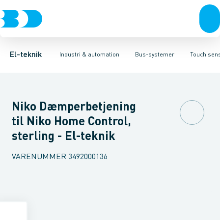
Afbrydere, stikkontakter & lampeudtag
Industristiksystemer
Bevægelsesmelder til bussystem
Frekvensomformere og softstartere
Tilbehør til bussystem
Forgreningsmateriel
Afbr
DIN
K
El-teknik
Industri & automation
Bus-systemer
Touch sens
Niko Dæmperbetjening
til Niko Home Control,
sterling - El-teknik
VARENUMMER
3492000136