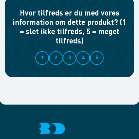
Hvor tilfreds er du med vores
information om dette produkt? (1
= slet ikke tilfreds, 5 = meget
tilfreds)
1
2
3
4
5