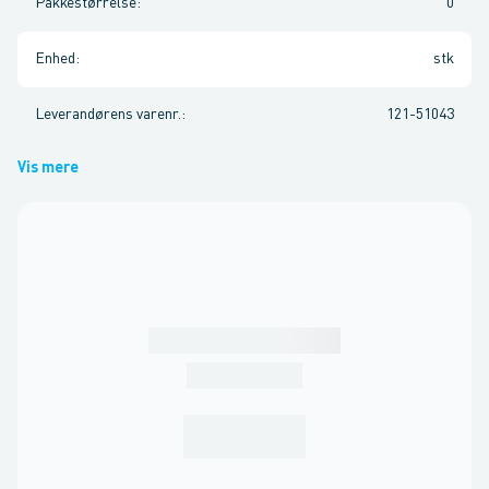
Pakkestørrelse
:
0
Enhed
:
stk
Leverandørens varenr.
:
121-51043
Vis mere