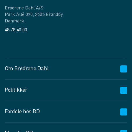
Brødrene Dahl A/S
Park Allé 370, 2605 Brøndby
Danmark
48 78 40 00
Facebook
LinkedIn
Om Brødrene Dahl
Kundeservice
Politikker
Vagttelefon 30 10 89 89
Spørgsmål og svar
Salgs- og leveringsbetingelser
Fordele hos BD
Job og karriere
Privatlivspolitik
Fødevarekontrolrapport
Cookies
24/7