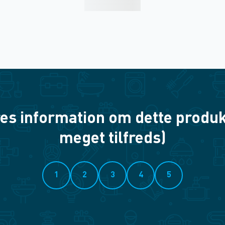
es information om dette produkt? 
meget tilfreds)
1
2
3
4
5