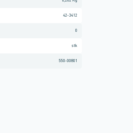
0,202 Kg
42-3412
0
stk
550-00801