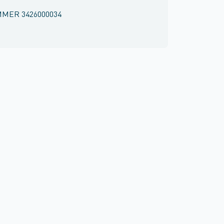
MMER
3426000034