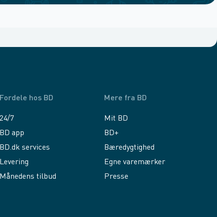
Fordele hos BD
Mere fra BD
24/7
Mit BD
BD app
BD+
BD.dk services
Bæredygtighed
Levering
Egne varemærker
Månedens tilbud
Presse