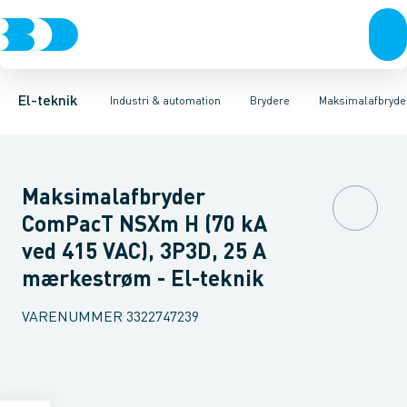
Afbrydere, stikkontakter & lampeudtag
Industristiksystemer
Motorbetjening for effektafbryder
Frekvensomformere og softstartere
Ombygningssæt til effektaf
Forgreningsmateriel
DIN
K
El-teknik
Industri & automation
Brydere
Maksimalafbryde
Maksimalafbryder
ComPacT NSXm H (70 kA
ved 415 VAC), 3P3D, 25 A
mærkestrøm - El-teknik
VARENUMMER
3322747239