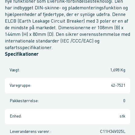
nye funktioner som Everlink-forbindelsesteknologi. Den
har indbygget DIN-skinne- og plademonteringsfunktion og
hjælpeenheder af fjedertype, der er synlige udefra. Denne
ELCB (Earth Leakage Circuit Breaker) med 3 poler er en af
de mindste på markedet. Dimensionerne er 108mm (B) x
144mm (H) x 80mm (D). Den sikrer overensstemmelse med
internationale standarder (IEC /CCC/EAC) og
søfartsspecifikationer.
Specifikationer
Vægt
:
1,698 Kg
Varegruppe
:
42-7521
Pakkestørrelse
:
0
Enhed
:
stk
Leverandørens varenr.
:
C11H34V025L