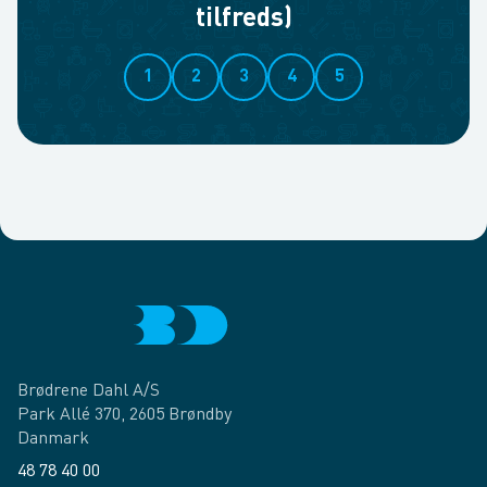
tilfreds)
1
2
3
4
5
Brødrene Dahl A/S
Park Allé 370, 2605 Brøndby
Danmark
48 78 40 00