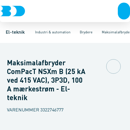
Afbrydere, stikkontakter & lampeudtag
Industristiksystemer
Motorbetjening for effektafbryder
Frekvensomformere og softstartere
Ombygningssæt til effektaf
Forgreningsmateriel
DIN
K
El-teknik
Industri & automation
Brydere
Maksimalafbryde
Maksimalafbryder
ComPacT NSXm B (25 kA
ved 415 VAC), 3P3D, 100
A mærkestrøm - El-
teknik
VARENUMMER
3322746777