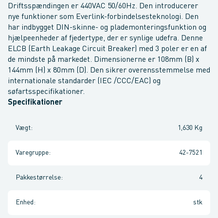
Driftsspændingen er 440VAC 50/60Hz. Den introducerer
nye funktioner som Everlink-forbindelsesteknologi. Den
har indbygget DIN-skinne- og plademonteringsfunktion og
hjælpeenheder af fjedertype, der er synlige udefra. Denne
ELCB (Earth Leakage Circuit Breaker) med 3 poler er en af
de mindste på markedet. Dimensionerne er 108mm (B) x
144mm (H) x 80mm (D). Den sikrer overensstemmelse med
internationale standarder (IEC /CCC/EAC) og
søfartsspecifikationer.
Specifikationer
Vægt
:
1,630 Kg
Varegruppe
:
42-7521
Pakkestørrelse
:
4
Enhed
:
stk