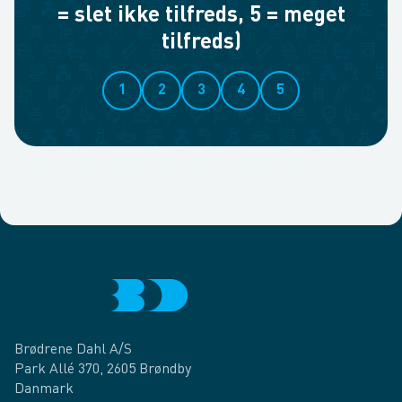
= slet ikke tilfreds, 5 = meget
tilfreds)
1
2
3
4
5
Brødrene Dahl A/S
Park Allé 370, 2605 Brøndby
Danmark