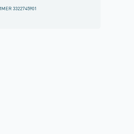
MMER
3322745901