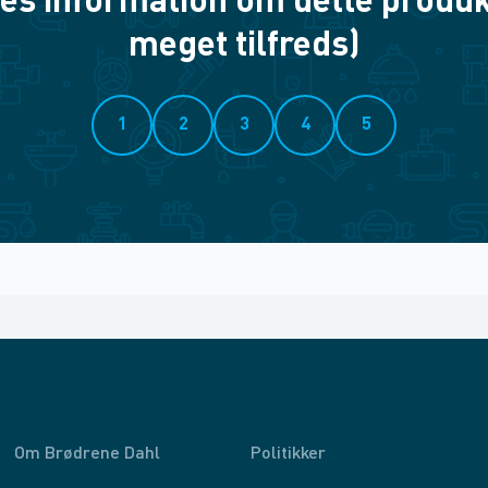
es information om dette produkt? 
meget tilfreds)
1
2
3
4
5
Om Brødrene Dahl
Politikker