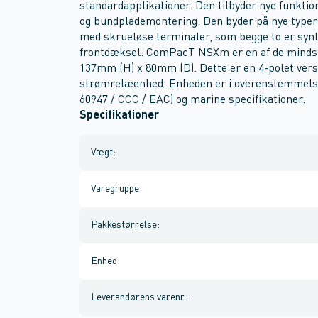
standardapplikationer. Den tilbyder nye funkti
og bundplademontering. Den byder på nye typer
med skrueløse terminaler, som begge to er synli
frontdæksel. ComPacT NSXm er en af de minds
137mm (H) x 80mm (D). Dette er en 4-polet ver
strømrelæenhed. Enheden er i overenstemmelse
60947 / CCC / EAC) og marine specifikationer.
Specifikationer
Vægt
:
Varegruppe
:
Pakkestørrelse
:
Enhed
:
Leverandørens varenr.
: