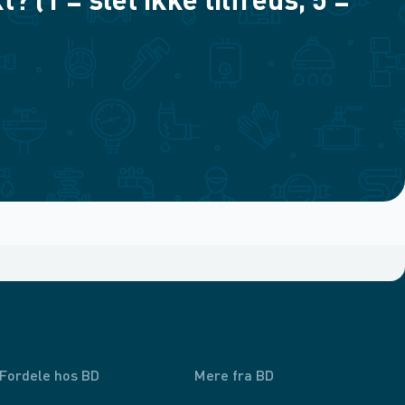
(1 = slet ikke tilfreds, 5 =
Fordele hos BD
Mere fra BD