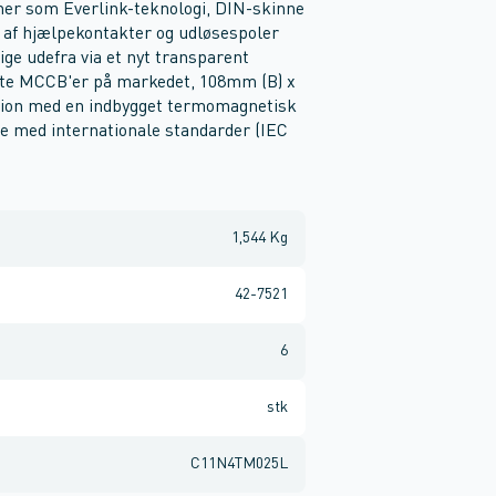
oner som Everlink-teknologi, DIN-skinne
 af hjælpekontakter og udløsespoler
ge udefra via et nyt transparent
te MCCB'er på markedet, 108mm (B) x
sion med en indbygget termomagnetisk
 med internationale standarder (IEC
1,544 Kg
42-7521
6
stk
C11N4TM025L