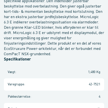
specifikke applikationer. Den indeholder justerbar
beskyttelse mod overbelastning. Den giver også justerbar
kort-tids- & momentan beskyttelse mod kortslutning. Den
har en ekstra justerbar jordfejlsbeskyttelse. MicroLogic
6.3 E indikerer overbelastningssituation via alarmdioder.
Den grønne Klar-LED blinker, hvis afbryderen er klar til
drift. MicroLogic 6.3 E er udstyret med et displaymodul, der
viser energimåling og giver mulighed for
finjusteringsindstillinger. Dette produkt er en del af vores
EcoStruxure Power-arkitektur, når det er forbundet med
ComPacT NSX-grundenhed.
Specifikationer
Vægt
:
1,480 Kg
Varegruppe
:
42-7521
Pakkestørrelse
:
4