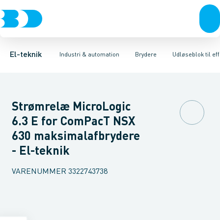
Afbrydere, stikkontakter & lampeudtag
Industristiksystemer
Motorbetjening for effektafbryder
Frekvensomformere og softstartere
Ombygningssæt til effektaf
Forgreningsmateriel
DIN
K
El-teknik
Industri & automation
Brydere
Udløseblok til ef
Strømrelæ MicroLogic
6.3 E for ComPacT NSX
630 maksimalafbrydere
- El-teknik
VARENUMMER
3322743738