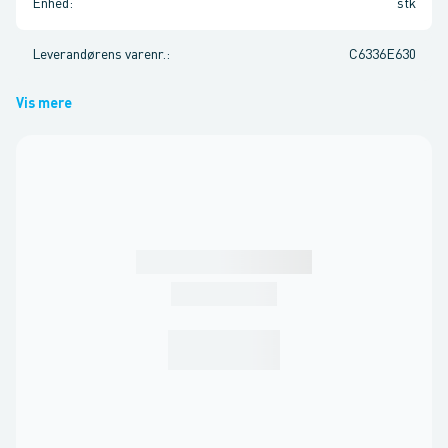
Enhed
:
stk
Leverandørens varenr.
:
C6336E630
Vis mere