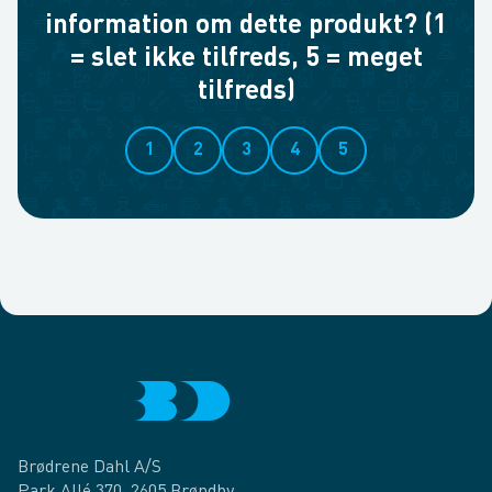
information om dette produkt? (1
= slet ikke tilfreds, 5 = meget
tilfreds)
1
2
3
4
5
Brødrene Dahl A/S