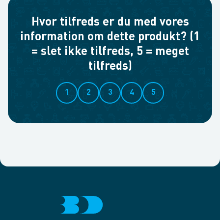
Hvor tilfreds er du med vores
information om dette produkt? (1
= slet ikke tilfreds, 5 = meget
tilfreds)
1
2
3
4
5