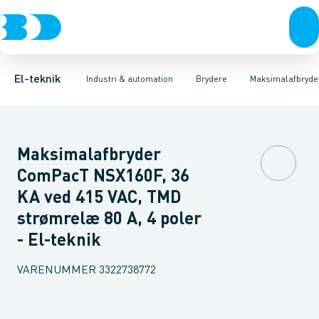
Afbrydere, stikkontakter & lampeudtag
Industristiksystemer
Motorbetjening for effektafbryder
Frekvensomformere og softstartere
Ombygningssæt til effektaf
Forgreningsmateriel
DIN
K
El-teknik
Industri & automation
Brydere
Maksimalafbryde
Maksimalafbryder
ComPacT NSX160F, 36
KA ved 415 VAC, TMD
strømrelæ 80 A, 4 poler
- El-teknik
VARENUMMER
3322738772