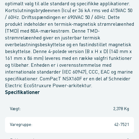
optimalt valg til alle standard og specifikke applikationer.
Kortslutningsbrydeevnen (Icu) er 36 kA rms ved 415VAC 50
/ 60Hz. Driftsspændingen er 690VAC 50 / 60Hz. Dette
produkt indeholder en termisk-magnetisk strømrelæenhed
(TMD) med 80A-mærkestrøm. Denne TMD-
strømrelæenhed giver en justerbar termisk
overbelastningsbeskyttelse og en fastindstillet magnetisk
beskyttelse. Denne 4-polede version (B x H x D) (140 mm x
161 mm x 86 mm) leveres med en række valgfri funktioner
og tilbehør. Enheden er i overensstemmelse med
internationale standarder (IEC 60947), CCC, EAC og marine
specifikationer. ComPacT NSX160F er en del af Schneider
Electric EcoStruxure Power-arkitektur.
Specifikationer
Vægt
:
2,378 Kg
Varegruppe
:
42-7521