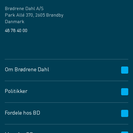
Brødrene Dahl A/S
Park Allé 370, 2605 Brøndby
Danmark
48 78 40 00
Facebook
LinkedIn
Om Brødrene Dahl
Kundeservice
Politikker
Vagttelefon 30 10 89 89
Spørgsmål og svar
Salgs- og leveringsbetingelser
Fordele hos BD
Job og karriere
Privatlivspolitik
Fødevarekontrolrapport
Cookies
24/7