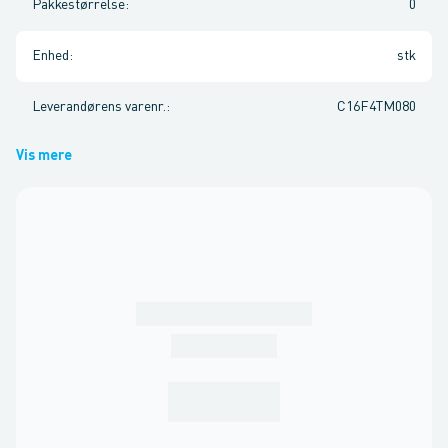
Pakkestørrelse
:
0
Enhed
:
stk
Leverandørens varenr.
:
C16F4TM080
Vis mere