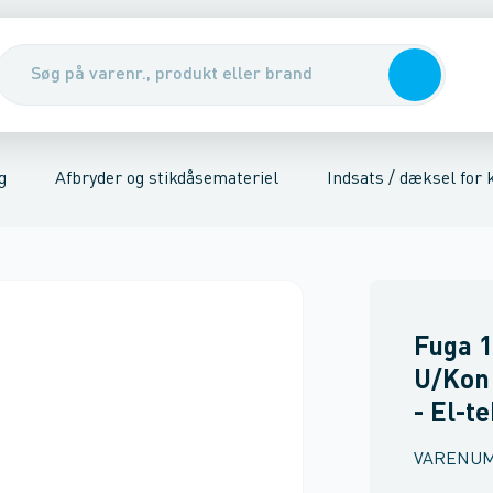
er
riel
Udendørs stikkontakter
Kabler, rør & jording/udligning
Stikkontakter
Tavler, kabelskabe & DIN-sk
Trykknap
Afdækningsr
g
Afbryder og stikdåsemateriel
Indsats / dæksel for
Fuga 
U/Kon 
- El-t
VARENU