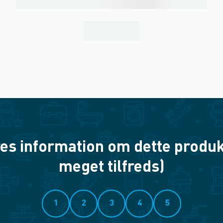
es information om dette produkt? 
meget tilfreds)
1
2
3
4
5