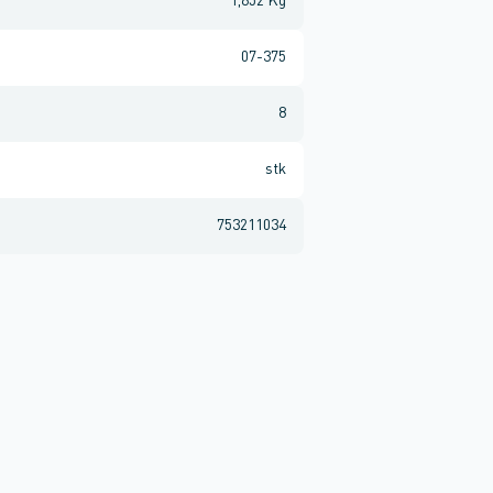
1,652 Kg
07-375
8
stk
753211034