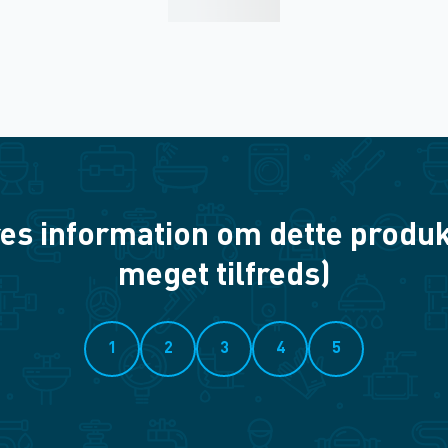
es information om dette produkt? 
meget tilfreds)
1
2
3
4
5