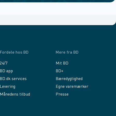
Fordele hos BD
Mere fra BD
24/7
Mit BD
BD app
BD+
BD.dk services
Bæredygtighed
Levering
Egne varemærker
Månedens tilbud
Presse