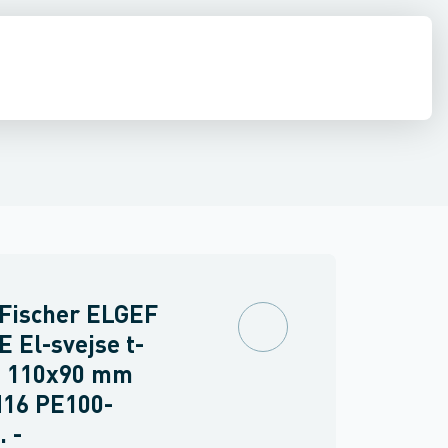
ringer
PVC trykrør & fittings
Værktøj & tilbehør
 Fischer ELGEF
E El-svejse t-
e 110x90 mm
N16 PE100-
 -