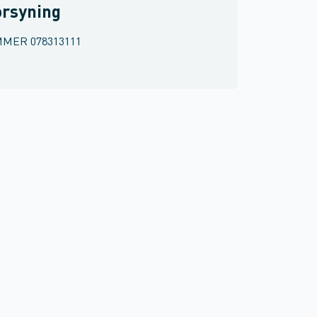
orsyning
MMER
078313111