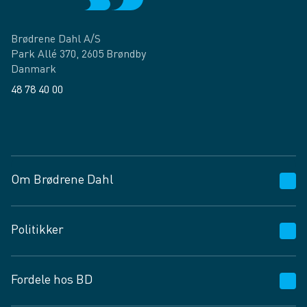
Brødrene Dahl A/S
Park Allé 370, 2605 Brøndby
Danmark
48 78 40 00
Facebook
LinkedIn
Om Brødrene Dahl
Kundeservice
Politikker
Vagttelefon 30 10 89 89
Spørgsmål og svar
Salgs- og leveringsbetingelser
Fordele hos BD
Job og karriere
Privatlivspolitik
Fødevarekontrolrapport