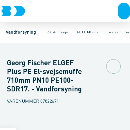
Rør & fittings
PE rør
Vinkler
PE EL fittings
T-stykker
Koblinger & anboringer
Svejsemuffer
PE fittings
Reduktioner
Duktiljern fittings
Muffer, klemmer & flan
Anboringssadler- 
Kompression
Vandforsyning
Rør & fittings
PE EL fittings
Svejsemuffer
Georg Fischer ELGEF
Plus PE El-svejsemuffe
710mm PN10 PE100-
SDR17. - Vandforsyning
VARENUMMER
078226711