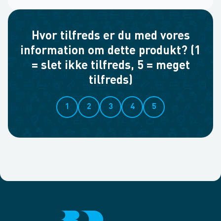
Hvor tilfreds er du med vores
information om dette produkt? (1
= slet ikke tilfreds, 5 = meget
tilfreds)
1
2
3
4
5