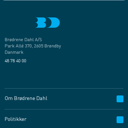
Brødrene Dahl A/S
Park Allé 370, 2605 Brøndby
Danmark
48 78 40 00
Facebook
LinkedIn
Om Brødrene Dahl
Kundeservice
Politikker
Vagttelefon 30 10 89 89