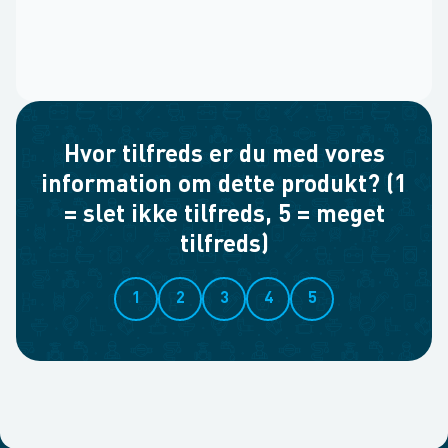
Hvor tilfreds er du med vores
information om dette produkt? (1
= slet ikke tilfreds, 5 = meget
tilfreds)
1
2
3
4
5