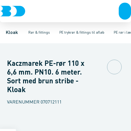
Rør & fittings
Glatte rør & fittings
PE rør i ruller
Brønde
PE rør i længder
Lette rør & fittings
Brøndgods
PE EL vinkler
Linjeafvanding
Anlægsrør & fittings
PE EL T-stykke
Tanke, miniren
Sp
Kloak
Rør & fittings
PE trykrør & fittings til afløb
PE rør i l
Kaczmarek PE-rør 110 x
6,6 mm. PN10. 6 meter.
Sort med brun stribe -
Kloak
VARENUMMER
070712111