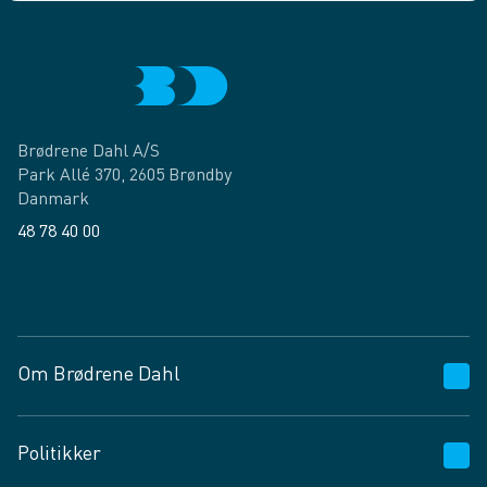
Brødrene Dahl A/S
Park Allé 370, 2605 Brøndby
Danmark
48 78 40 00
Facebook
LinkedIn
Om Brødrene Dahl
Kundeservice
Politikker
Vagttelefon 30 10 89 89