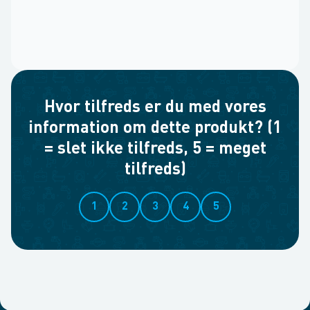
Hvor tilfreds er du med vores
information om dette produkt? (1
= slet ikke tilfreds, 5 = meget
tilfreds)
1
2
3
4
5