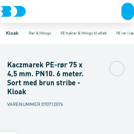
Rør & fittings
Glatte rør & fittings
PE rør i ruller
Brønde
PE rør i længder
Lette rør & fittings
Brøndgods
PE EL vinkler
Linjeafvanding
Anlægsrør & fittings
PE EL T-stykke
Tanke, miniren
Sp
Kloak
Rør & fittings
PE trykrør & fittings til afløb
PE rør i l
Kaczmarek PE-rør 75 x
4,5 mm. PN10. 6 meter.
Sort med brun stribe -
Kloak
VARENUMMER
070712076