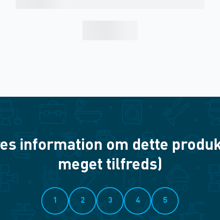
es information om dette produkt? 
meget tilfreds)
1
2
3
4
5