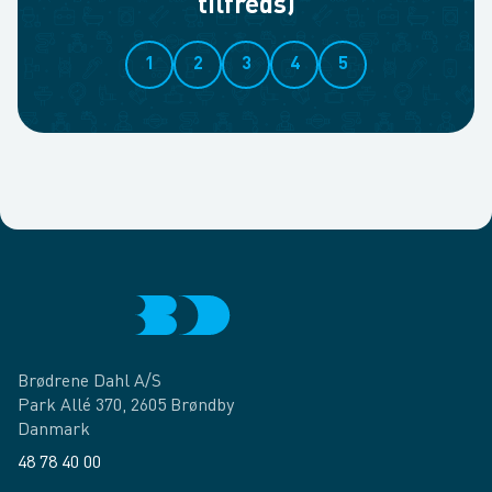
tilfreds)
1
2
3
4
5
Brødrene Dahl A/S
Park Allé 370, 2605 Brøndby
Danmark
48 78 40 00