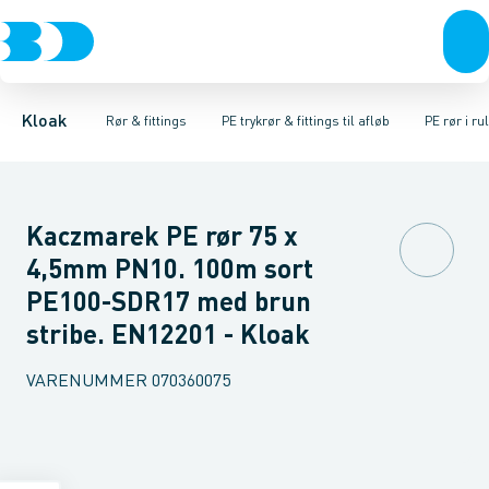
Rør & fittings
Glatte rør & fittings
PE rør i ruller
Brønde
PE rør i længder
Lette rør & fittings
Brøndgods
PE EL vinkler
Linjeafvanding
Anlægsrør & fittings
PE EL T-stykke
Tanke, miniren
Sp
Kloak
Rør & fittings
PE trykrør & fittings til afløb
PE rør i ru
Kaczmarek PE rør 75 x
4,5mm PN10. 100m sort
PE100-SDR17 med brun
stribe. EN12201 - Kloak
VARENUMMER
070360075