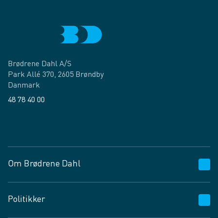
Brødrene Dahl A/S
Park Allé 370, 2605 Brøndby
Danmark
48 78 40 00
Facebook
LinkedIn
Om Brødrene Dahl
Kundeservice
Politikker
Vagttelefon 30 10 89 89