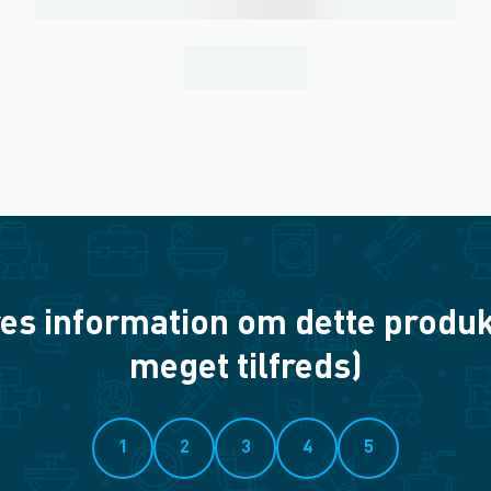
es information om dette produkt? 
meget tilfreds)
1
2
3
4
5