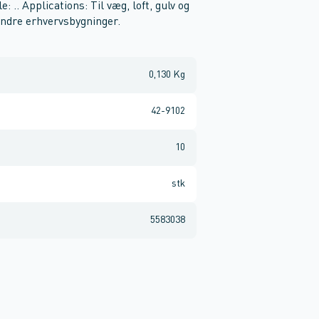
: .. Applications: Til væg, loft, gulv og
andre erhvervsbygninger.
0,130 Kg
42-9102
10
stk
5583038