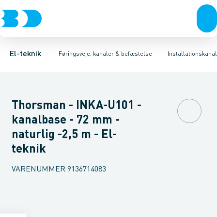
Afbrydere, stikkontakter & lampeudtag
Føringsveje
Installationskanal overdel
Installationskanaler for gulv
T-stykke til installationskanal
Forgreningsmateriel
Installationskanaler 
Kons
K
El-teknik
Føringsveje, kanaler & befæstelse
Installationskanal
Thorsman - INKA-U101 -
kanalbase - 72 mm -
naturlig -2,5 m - El-
teknik
VARENUMMER
9136714083