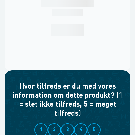
Hvor tilfreds er du med vores
information om dette produkt? (1
= slet ikke tilfreds, 5 = meget
tilfreds)
1
2
3
4
5