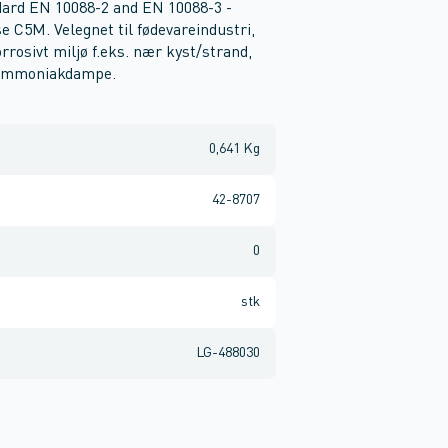
dard EN 10088-2 and EN 10088-3 -
C5M. Velegnet til fødevareindustri,
orrosivt miljø f.eks. nær kyst/strand,
e ammoniakdampe.
0,641 Kg
42-8707
0
stk
LG-488030