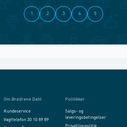
1
2
3
4
5
Om Brødrene Dahl
Politikker
Kundeservice
Salgs- og
leveringsbetingelser
Vagttelefon 30 10 89 89
Privatlivspolitik