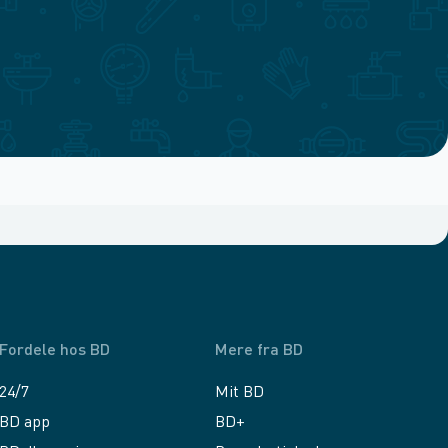
Fordele hos BD
Mere fra BD
24/7
Mit BD
BD app
BD+