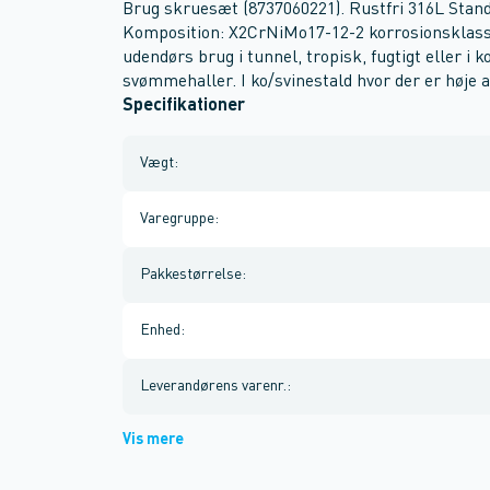
Brug skruesæt (8737060221). Rustfri 316L Stan
Komposition: X2CrNiMo17-12-2 korrosionsklasse 
udendørs brug i tunnel, tropisk, fugtigt eller i k
svømmehaller. I ko/svinestald hvor der er høj
Specifikationer
Vægt
:
Varegruppe
:
Pakkestørrelse
:
Enhed
:
Leverandørens varenr.
:
Vis mere