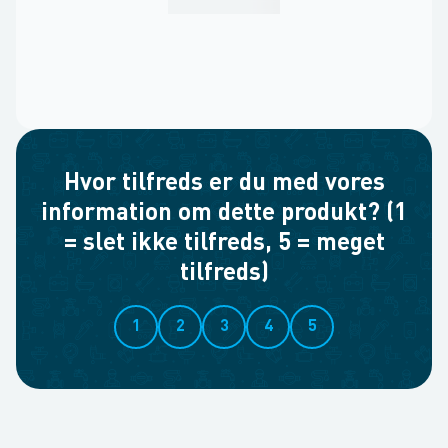
Hvor tilfreds er du med vores
information om dette produkt? (1
= slet ikke tilfreds, 5 = meget
tilfreds)
1
2
3
4
5