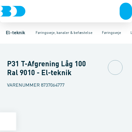
Afbrydere, stikkontakter & lampeudtag
Føringsveje
Gitterbakke
Installationskanaler for gulv
Endestykke til kabelbakke
Montageplade til førin
Forgreningsmateriel
Installationskanaler 
K
El-teknik
Føringsveje, kanaler & befæstelse
Føringsveje
P31 T-Afgrening Låg 100
Ral 9010 - El-teknik
VARENUMMER
8737064777