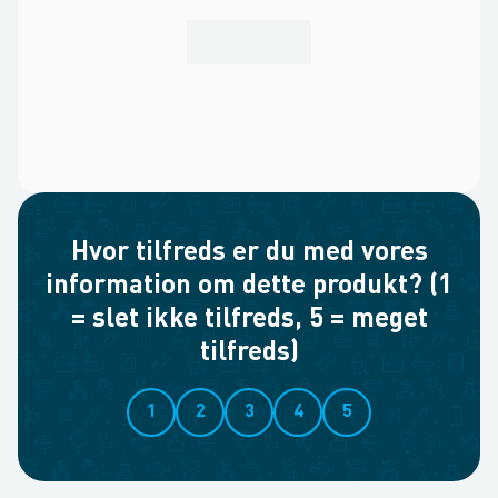
Hvor tilfreds er du med vores
information om dette produkt? (1
= slet ikke tilfreds, 5 = meget
tilfreds)
1
2
3
4
5