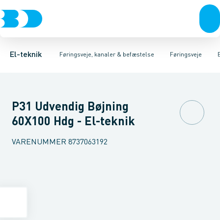
Afbrydere, stikkontakter & lampeudtag
Føringsveje
Gitterbakke
Installationskanaler for gulv
Endestykke til kabelbakke
Montageplade til førin
Forgreningsmateriel
Installationskanaler 
K
El-teknik
Føringsveje, kanaler & befæstelse
Føringsveje
P31 Udvendig Bøjning
60X100 Hdg - El-teknik
VARENUMMER
8737063192