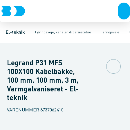
Afbrydere, stikkontakter & lampeudtag
Føringsveje
Gitterbakke
Installationskanaler for gulv
Endestykke til kabelbakke
Montageplade til førin
Forgreningsmateriel
Installationskanaler 
K
El-teknik
Føringsveje, kanaler & befæstelse
Føringsveje
Legrand P31 MFS
100X100 Kabelbakke,
100 mm, 100 mm, 3 m,
Varmgalvaniseret - El-
teknik
VARENUMMER
8737062410