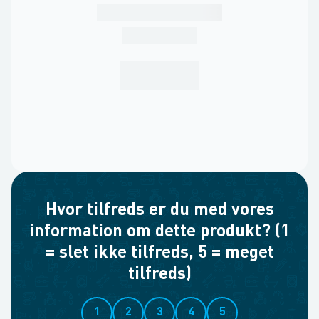
Hvor tilfreds er du med vores
information om dette produkt? (1
= slet ikke tilfreds, 5 = meget
tilfreds)
1
2
3
4
5