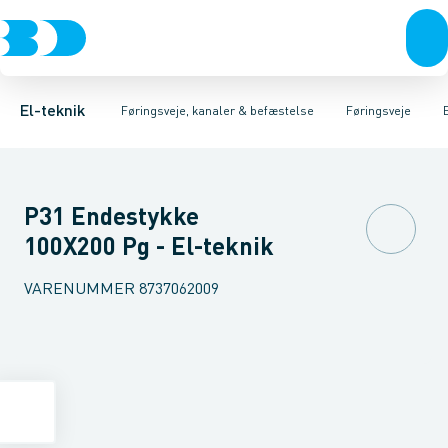
Afbrydere, stikkontakter & lampeudtag
Føringsveje
Gitterbakke
Installationskanaler for gulv
Endestykke til kabelbakke
Montageplade til førin
Forgreningsmateriel
Installationskanaler 
K
El-teknik
Føringsveje, kanaler & befæstelse
Føringsveje
P31 Endestykke
100X200 Pg - El-teknik
VARENUMMER
8737062009