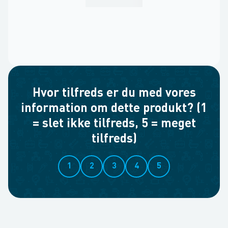
Hvor tilfreds er du med vores
information om dette produkt? (1
= slet ikke tilfreds, 5 = meget
tilfreds)
1
2
3
4
5