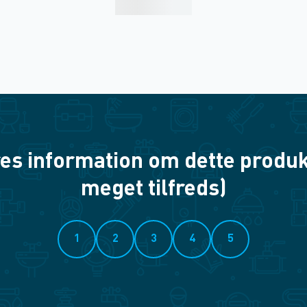
es information om dette produkt? 
meget tilfreds)
1
2
3
4
5