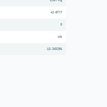
0,001 Kg
42-8717
0
stk
LG-345284