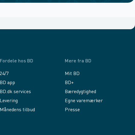
Fordele hos BD
Mere fra BD
24/7
Mit BD
BD app
BD+
BD.dk services
Bæredygtighed
Levering
Egne varemærker
Månedens tilbud
Presse